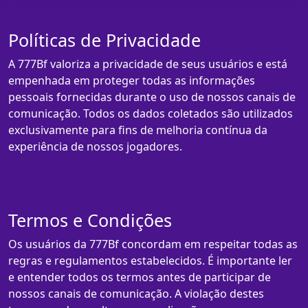
Políticas de Privacidade
A 777Bf valoriza a privacidade de seus usuários e está
empenhada em proteger todas as informações
pessoais fornecidas durante o uso de nossos canais de
comunicação. Todos os dados coletados são utilizados
exclusivamente para fins de melhoria contínua da
experiência de nossos jogadores.
Termos e Condições
Os usuários da 777Bf concordam em respeitar todas as
regras e regulamentos estabelecidos. É importante ler
e entender todos os termos antes de participar de
nossos canais de comunicação. A violação destes