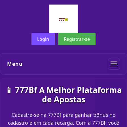
Login
Registrar-se
Menu
📱 777Bf A Melhor Plataforma
de Apostas
Cadastre-se na 777Bf para ganhar bônus no
cadastro e em cada recarga. Com a 777Bf, você