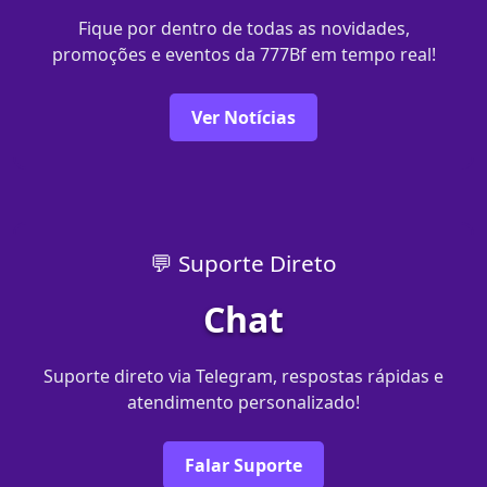
Fique por dentro de todas as novidades,
promoções e eventos da 777Bf em tempo real!
Ver Notícias
💬 Suporte Direto
Chat
Suporte direto via Telegram, respostas rápidas e
atendimento personalizado!
Falar Suporte