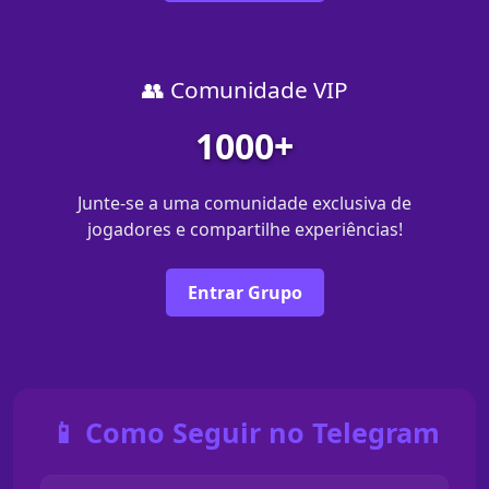
👥 Comunidade VIP
1000+
Junte-se a uma comunidade exclusiva de
jogadores e compartilhe experiências!
Entrar Grupo
📱 Como Seguir no Telegram