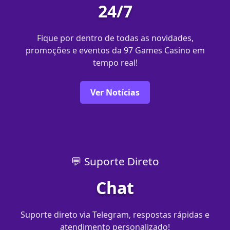
24/7
Fique por dentro de todas as novidades,
promoções e eventos da 97 Games Casino em
tempo real!
Ver Notícias
💬 Suporte Direto
Chat
Suporte direto via Telegram, respostas rápidas e
atendimento personalizado!